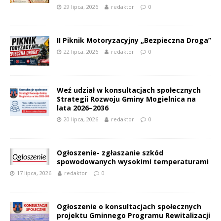
29 lipca, 2026
redaktor
0
II Piknik Motoryzacyjny „Bezpieczna Droga”
22 lipca, 2026
redaktor
0
Weź udział w konsultacjach społecznych
Strategii Rozwoju Gminy Mogielnica na
lata 2026–2036
20 lipca, 2026
redaktor
0
Ogłoszenie- zgłaszanie szkód
spowodowanych wysokimi temperaturami
17 lipca, 2026
redaktor
0
Ogłoszenie o konsultacjach społecznych
projektu Gminnego Programu Rewitalizacji