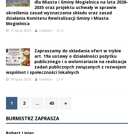
dla Miasta i Gminy Mogielnica na lata 2026-
2035 oraz projektu uchwały w sprawie
określenia zasad wyznaczania składu oraz zasad
działania Komitetu Rewitalizacji Gminy i Miasta
Mogielnica
15 lipca, 2026
redaktor
0
Zapraszamy do składania ofert w trybie
art. 19a ustawy o działalności pożytku
publicznego i o wolontariacie na realizacje
zadań publicznych związanych z rozwojem
wspólnot i społeczności lokalnych
14 lipca, 2026
redaktor
0
1
2
…
43
»
BURMISTRZ ZAPRASZA
Robert Lipiec