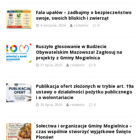
Fala upałów – zadbajmy o bezpieczeństwo
swoje, swoich bliskich i zwierząt
4 sierpnia, 2026
redaktor
0
Ruszyło głosowanie w Budżecie
Obywatelskim Mazowsza! Zagłosuj na
projekty z Gminy Mogielnica
31 lipca, 2026
redaktor
0
Publikacja ofert złożonych w trybie art. 19a
ustawy o działalności pożytku publicznego
i o wolontariacie
30 lipca, 2026
redaktor
0
Sołectwa i organizacje Gminy Mogielnica –
czas wspólnie stworzyć wyjątkowe Święto
Plonów!