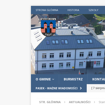
STRONA GŁÓWNA
HISTORIA
SZKOŁY
O GMINIE
BURMISTRZ
KONTA
[ 7 sierpn
PASEK - WAŻNE WIADOMOŚCI
AKTUALN
STR. GŁÓWNA
AKTUALNOŚCI
Stan
[ 4 sierpn