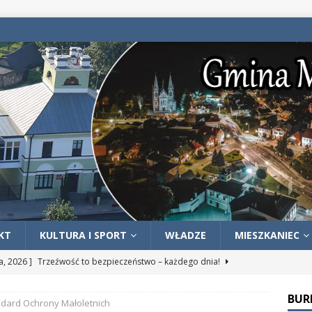
KT
KULTURA I SPORT
WŁADZE
MIESZKANIEC
ia, 2026 ]
Trzeźwość to bezpieczeństwo – każdego dnia!
OŚCI
BUR
dard Ochrony Małoletnich
ia, 2026 ]
ZWROT PODATKU AKCYZOWEGO DLA ROLNIKÓW –