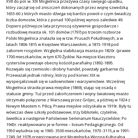
XVII do poł. w. XIX Mogielnica przeżywa czasy swojego upadku,
który zaczął się od zniszczeń dokonanych przez wojnę szwedzką
1655-60 z których miasto dźwiga się bardzo powoli o czym świadczy
liczba domostw, która z ponad 100 później wynosi zaledwie 49.
Dopiero późniejsze lata przynoszą ożywienie gospodarcze i
rozbudowę miasta ok. 101 domów (1797) po trzecim rozbiorze
Polski Mogielnica znalazła się w tzw. Prusach Południwych, a w
latach 1806-1815 w Księstwie Warszawskim, a 1815-1918 pod
zaborem rosyjskim. Względna stabilizacja miasta po 1820r. (prawie
1700 mieszkańców, w tym 670 Żydów. Na miejsce klasztoru
cystersów powstaje obecny kościół parafialny (1892-1895.
Rozwijało się rzemiosło i drobny handel, powstały garbarnie (5).
Przeważali jednak rolnicy, którzy pod koniec XIX w.
wyspecjalizowali się w sadownictwie i warzywnictwie. Wcześniej
Mogielnica straciła prawa miejskie (1869), stając się osadą o
statusie gminy. Tuż przed zakończeniem I wojny światowej miasto
otrzymało połączenie z Warszawą przez Grójec, a później w 1924 z
Nowym Miastem n. Pilicą. Prawa miejskie odzyskała w 1919r. Były tu
wówczas dwie szkoły podstawowe, trzy biblioteki, czytelnie,
świetlica a następnie Państwowe Seminarium Nauczycielskie; Po
1945r. reaktywowano je w formie – liceum Pedagogicznego. Od
1950 wyludnia się: w 1965- 3500 mieszkańców, 1970 -3115,a w 1991-
2749. 0d 1978 organizowana jest Mogielnicka Wiosna Kulturalna ,