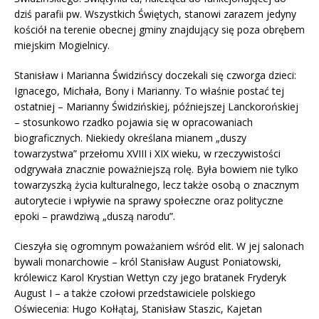
dziś parafii pw. Wszystkich Świętych, stanowi zarazem jedyny
kościół na terenie obecnej gminy znajdujący się poza obrębem
miejskim Mogielnicy.
Stanisław i Marianna Świdzińscy doczekali się czworga dzieci:
Ignacego, Michała, Bony i Marianny. To właśnie postać tej
ostatniej – Marianny Świdzińskiej, późniejszej Lanckorońskiej
– stosunkowo rzadko pojawia się w opracowaniach
biograficznych. Niekiedy określana mianem „duszy
towarzystwa” przełomu XVIII i XIX wieku, w rzeczywistości
odgrywała znacznie poważniejszą rolę. Była bowiem nie tylko
towarzyszką życia kulturalnego, lecz także osobą o znacznym
autorytecie i wpływie na sprawy społeczne oraz polityczne
epoki – prawdziwą „duszą narodu”.
Cieszyła się ogromnym poważaniem wśród elit. W jej salonach
bywali monarchowie – król Stanisław August Poniatowski,
królewicz Karol Krystian Wettyn czy jego bratanek Fryderyk
August I – a także czołowi przedstawiciele polskiego
Oświecenia: Hugo Kołłątaj, Stanisław Staszic, Kajetan