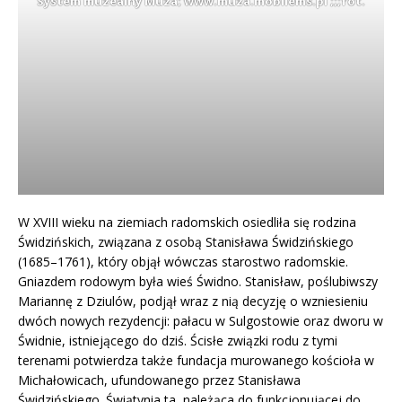
System muzealny Muza; www.muza.mobilems.pl ;;;fot.
W XVIII wieku na ziemiach radomskich osiedliła się rodzina
Świdzińskich, związana z osobą Stanisława Świdzińskiego
(1685–1761), który objął wówczas starostwo radomskie.
Gniazdem rodowym była wieś Świdno. Stanisław, poślubiwszy
Mariannę z Dziulów, podjął wraz z nią decyzję o wzniesieniu
dwóch nowych rezydencji: pałacu w Sulgostowie oraz dworu w
Świdnie, istniejącego do dziś. Ścisłe związki rodu z tymi
terenami potwierdza także fundacja murowanego kościoła w
Michałowicach, ufundowanego przez Stanisława
Świdzińskiego. Świątynia ta, należąca do funkcjonującej do