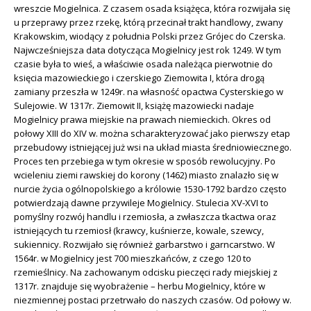
wreszcie Mogielnica. Z czasem osada książęca, która rozwijała się
u przeprawy przez rzekę, którą przecinał trakt handlowy, zwany
Krakowskim, wiodący z południa Polski przez Grójec do Czerska.
Najwcześniejsza data dotycząca Mogielnicy jest rok 1249. W tym
czasie była to wieś, a właściwie osada należąca pierwotnie do
księcia mazowieckiego i czerskiego Ziemowita I, która drogą
zamiany przeszła w 1249r. na własność opactwa Cysterskiego w
Sulejowie. W 1317r. Ziemowit II, książę mazowiecki nadaje
Mogielnicy prawa miejskie na prawach niemieckich. Okres od
połowy XIII do XIV w. można scharakteryzować jako pierwszy etap
przebudowy istniejącej już wsi na układ miasta średniowiecznego.
Proces ten przebiega w tym okresie w sposób rewolucyjny. Po
wcieleniu ziemi rawskiej do korony (1462) miasto znalazło się w
nurcie życia ogólnopolskiego a królowie 1530-1792 bardzo często
potwierdzają dawne przywileje Mogielnicy. Stulecia XV-XVI to
pomyślny rozwój handlu i rzemiosła, a zwłaszcza tkactwa oraz
istniejących tu rzemiosł (krawcy, kuśnierze, kowale, szewcy,
sukiennicy. Rozwijało się również garbarstwo i garncarstwo. W
1564r. w Mogielnicy jest 700 mieszkańców, z czego 120 to
rzemieślnicy. Na zachowanym odcisku pieczęci rady miejskiej z
1317r. znajduje się wyobrażenie – herbu Mogielnicy, które w
niezmiennej postaci przetrwało do naszych czasów. Od połowy w.