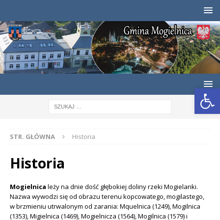
Otwórz pasek narzędzi
STR. GŁÓWNA
Historia
Historia
Mogielnica
leży na dnie dość głębokiej doliny rzeki Mogielanki.
Nazwa wywodzi się od obrazu terenu kopcowatego, mogilastego,
w brzmieniu utrwalonym od zarania: Mquelnica (1249), Mogilnica
(1353), Migielnica (1469), Mogielnicza (1564), Mogilnica (1579) i