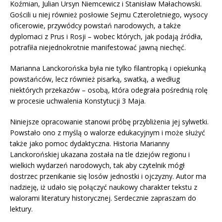
Koźmian, Julian Ursyn Niemcewicz i Stanisław Małachowski.
Gościli u niej również posłowie Sejmu Czteroletniego, wysocy
oficerowie, przywódcy powstań narodowych, a także
dyplomaci z Prus i Rosji – wobec których, jak podają źródła,
potrafiła niejednokrotnie manifestować jawną niechęć.
Marianna Lanckorońska była nie tylko filantropką i opiekunką
powstańców, lecz również pisarką, swatką, a według
niektórych przekazów – osobą, która odegrała pośrednią rolę
w procesie uchwalenia Konstytucji 3 Maja.
Niniejsze opracowanie stanowi próbę przybliżenia jej sylwetki.
Powstało ono z myślą o walorze edukacyjnym i może służyć
także jako pomoc dydaktyczna. Historia Marianny
Lanckorońskiej ukazana została na tle dziejów regionu i
wielkich wydarzeń narodowych, tak aby czytelnik mógł
dostrzec przenikanie się losów jednostki i ojczyzny. Autor ma
nadzieję, iż udało się połączyć naukowy charakter tekstu z
walorami literatury historycznej. Serdecznie zapraszam do
lektury.