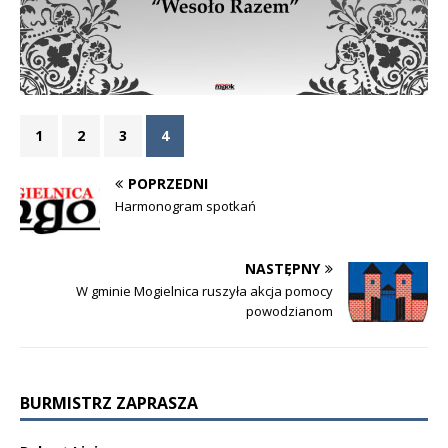
1
2
3
4
POPRZEDNI
Harmonogram spotkań
NASTĘPNY
W gminie Mogielnica ruszyła akcja pomocy
powodzianom
BURMISTRZ ZAPRASZA