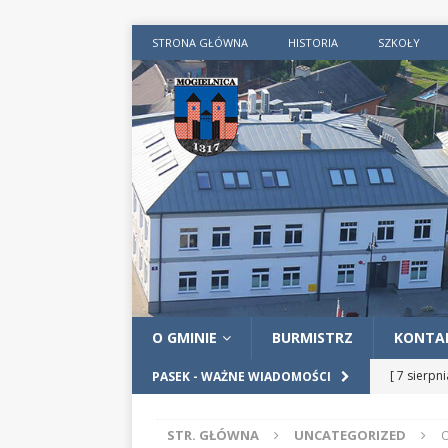
STRONA GŁÓWNA
HISTORIA
SZKOŁY
O GMINIE
BURMISTRZ
KONTA
[ 7 sierpn
PASEK - WAŻNE WIADOMOŚCI
AKTUALN
STR. GŁÓWNA
UNCATEGORIZED
O
[ 4 sierpn