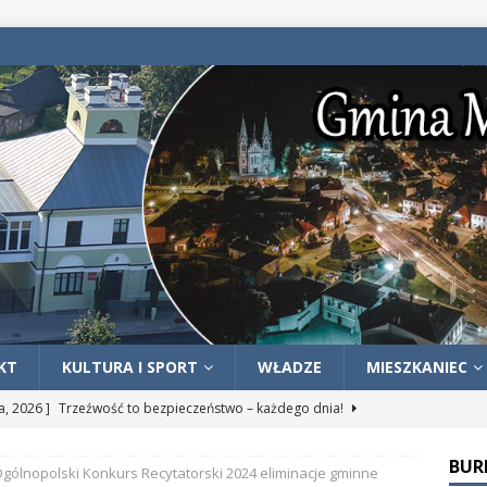
KT
KULTURA I SPORT
WŁADZE
MIESZKANIEC
ia, 2026 ]
Trzeźwość to bezpieczeństwo – każdego dnia!
OŚCI
BUR
gólnopolski Konkurs Recytatorski 2024 eliminacje gminne
ia, 2026 ]
ZWROT PODATKU AKCYZOWEGO DLA ROLNIKÓW –