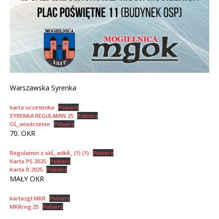
Warszawska Syrenka
karta uczestnika
Pobierz
SYRENKA REGULAMIN 25
Pobierz
OĹ_wiadczenie
Pobierz
70. OKR
Regulamin z okĹ_adkÄ_ (1) (1)
Pobierz
Karta PS 2025
Pobierz
Karta R 2025
Pobierz
MAŁY OKR
kartazgł.MKR
Pobierz
MKRreg.25
Pobierz