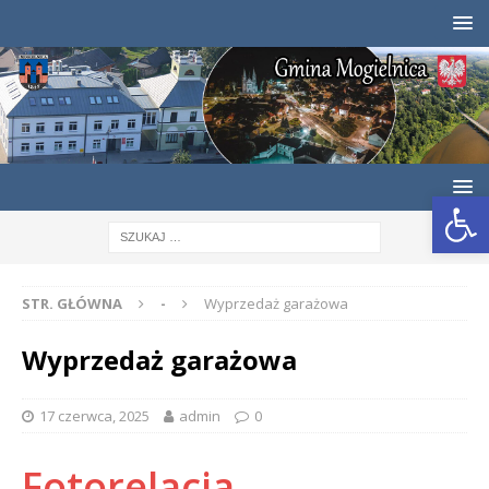
Otwórz pasek narzędzi
STR. GŁÓWNA
-
Wyprzedaż garażowa
Wyprzedaż garażowa
17 czerwca, 2025
admin
0
Fotorelacja