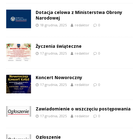
Dotacja celowa z Ministerstwa Obrony
Narodowej
18 grudnia, 2025
redaktor
0
Życzenia świąteczne
17 grudnia, 2025
redaktor
0
Koncert Noworoczny
17 grudnia, 2025
redaktor
0
Zawiadomienie o wszczęciu postępowania
17 grudnia, 2025
redaktor
0
Ogłoszenie