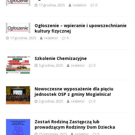
17 grudnia, 2025
redaktor
0
Ogłoszenie – wpieranie i upowszechnianie
kultury fizycznej
17 grudnia, 2025
redaktor
0
Szkolenie Chemizacyjne
5 grudnia, 2025
redaktor
0
Nowoczesne wyposażenie dla pięciu
jednostek OSP z gminy Mogielnica!
2 grudnia, 2025
redaktor
0
Zostań Rodziną Zastępczą lub
prowadzącym Rodzinny Dom Dziecka
25 listopada, 2025
redaktor
0