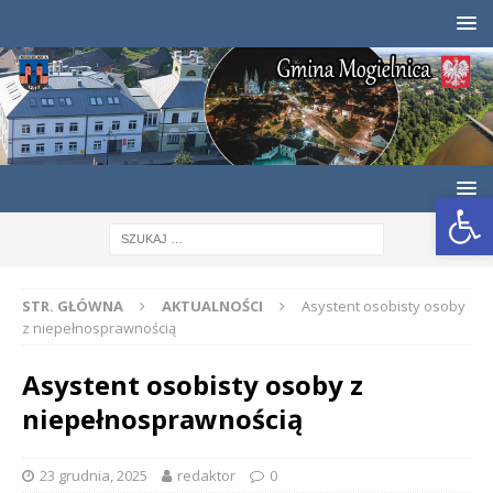
Otwórz pasek narzędzi
STR. GŁÓWNA
AKTUALNOŚCI
Asystent osobisty osoby
z niepełnosprawnością
Asystent osobisty osoby z
niepełnosprawnością
23 grudnia, 2025
redaktor
0