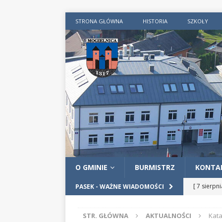
STRONA GŁÓWNA
HISTORIA
SZKOŁY
O GMINIE
BURMISTRZ
KONTA
[ 7 sierpn
PASEK - WAŻNE WIADOMOŚCI
AKTUALN
STR. GŁÓWNA
AKTUALNOŚCI
Kata
[ 4 sierpn