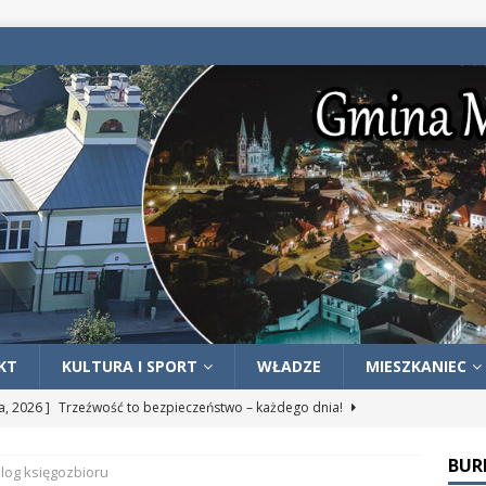
KT
KULTURA I SPORT
WŁADZE
MIESZKANIEC
ia, 2026 ]
Trzeźwość to bezpieczeństwo – każdego dnia!
OŚCI
BUR
log księgozbioru
ia, 2026 ]
ZWROT PODATKU AKCYZOWEGO DLA ROLNIKÓW –