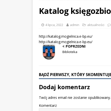
SIERPIEŃ 
Katalog księgozbi
[ 4 sierpn
Obywatel
4 lipca, 2022
admin
aktualności
[ 4 sierpn
http://katalog.mogielnica.e-bp.eu/
swoich bli
http://katalog.mogielnica.e-bp.eu/
POPRZEDNI
[ 7 sierpn
Biblioteka
AKTUALN
BĄDŹ PIERWSZY, KTÓRY SKOMENTUJE
Dodaj komentarz
Twój adres email nie zostanie opublikowany.
Komentarz