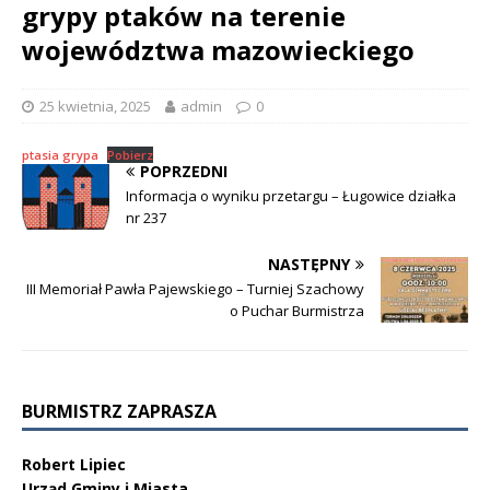
grypy ptaków na terenie
województwa mazowieckiego
25 kwietnia, 2025
admin
0
ptasia grypa
Pobierz
POPRZEDNI
Informacja o wyniku przetargu – Ługowice działka
nr 237
NASTĘPNY
III Memoriał Pawła Pajewskiego – Turniej Szachowy
o Puchar Burmistrza
BURMISTRZ ZAPRASZA
Robert Lipiec
Urząd Gminy i Miasta