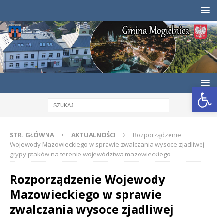
Otwórz pasek narzędzi
STR. GŁÓWNA
AKTUALNOŚCI
Rozporządzenie
Wojewody Mazowieckiego w sprawie zwalczania wysoce zjadliwej
grypy ptaków na terenie województwa mazowieckiego
Rozporządzenie Wojewody
Mazowieckiego w sprawie
zwalczania wysoce zjadliwej