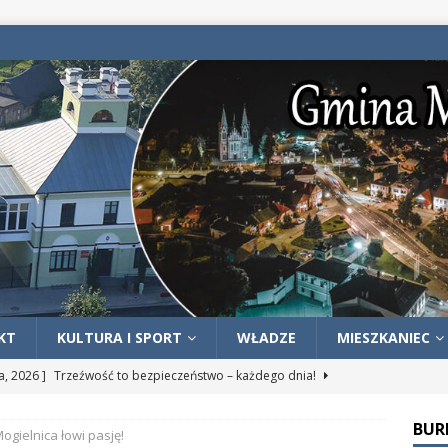
KT
KULTURA I SPORT
WŁADZE
MIESZKANIEC
ia, 2026 ]
Trzeźwość to bezpieczeństwo – każdego dnia!
OŚCI
BUR
ogielnica łowi pasję!
ia, 2026 ]
ZWROT PODATKU AKCYZOWEGO DLA ROLNIKÓW –