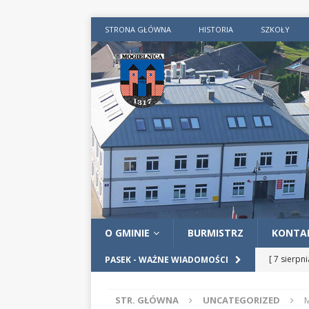
STRONA GŁÓWNA
HISTORIA
SZKOŁY
O GMINIE
BURMISTRZ
KONTA
[ 7 sierpn
PASEK - WAŻNE WIADOMOŚCI
AKTUALN
STR. GŁÓWNA
UNCATEGORIZED
M
[ 4 sierpn