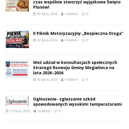
czas wspólnie stworzyć wyjątkowe Święto
Plonów!
29 lipca, 2026
redaktor
0
II Piknik Motoryzacyjny „Bezpieczna Droga”
22 lipca, 2026
redaktor
0
Weź udział w konsultacjach społecznych
Strategii Rozwoju Gminy Mogielnica na
lata 2026–2036
20 lipca, 2026
redaktor
0
Ogłoszenie- zgłaszanie szkód
spowodowanych wysokimi temperaturami
17 lipca, 2026
redaktor
0