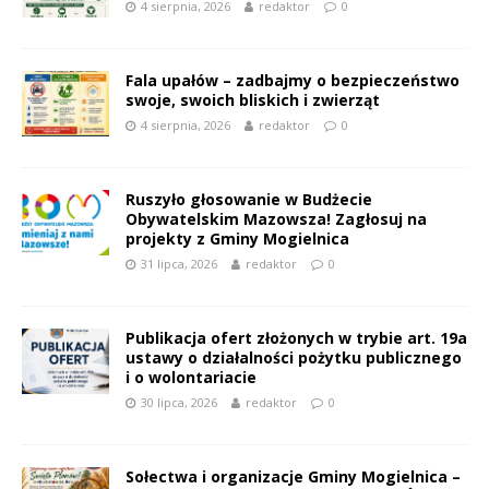
4 sierpnia, 2026
redaktor
0
Fala upałów – zadbajmy o bezpieczeństwo
swoje, swoich bliskich i zwierząt
4 sierpnia, 2026
redaktor
0
Ruszyło głosowanie w Budżecie
Obywatelskim Mazowsza! Zagłosuj na
projekty z Gminy Mogielnica
31 lipca, 2026
redaktor
0
Publikacja ofert złożonych w trybie art. 19a
ustawy o działalności pożytku publicznego
i o wolontariacie
30 lipca, 2026
redaktor
0
Sołectwa i organizacje Gminy Mogielnica –