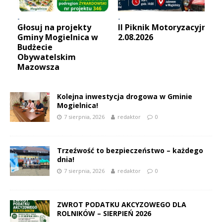
-
-
-
Głosuj na projekty
II Piknik Motoryzacyjny
Gminy Mogielnica w
2.08.2026
Budżecie
Obywatelskim
Mazowsza
Kolejna inwestycja drogowa w Gminie
Mogielnica!
7 sierpnia, 2026
redaktor
0
Trzeźwość to bezpieczeństwo – każdego
dnia!
7 sierpnia, 2026
redaktor
0
ZWROT PODATKU AKCYZOWEGO DLA
ROLNIKÓW – SIERPIEŃ 2026