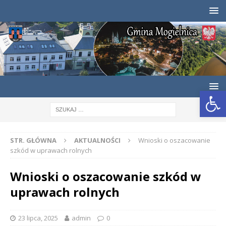
Otwórz pasek narzędzi
STR. GŁÓWNA
AKTUALNOŚCI
Wnioski o oszacowanie
szkód w uprawach rolnych
Wnioski o oszacowanie szkód w
uprawach rolnych
23 lipca, 2025
admin
0