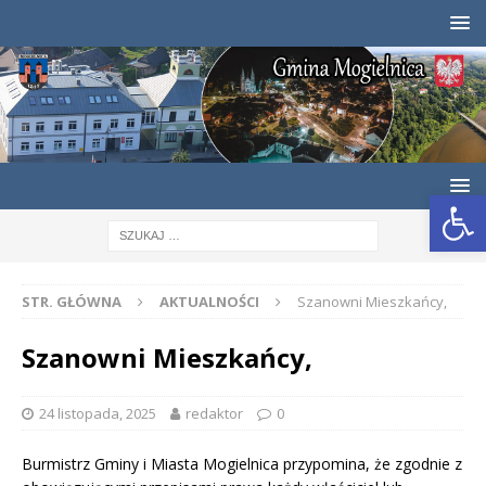
Otwórz pasek narzędzi
STR. GŁÓWNA
AKTUALNOŚCI
Szanowni Mieszkańcy,
Szanowni Mieszkańcy,
24 listopada, 2025
redaktor
0
Burmistrz Gminy i Miasta Mogielnica przypomina, że zgodnie z