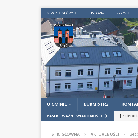
STRONA GŁÓWNA
HISTORIA
SZKOŁY
O GMINIE
BURMISTRZ
KONTA
[ 4 sierpn
PASEK - WAŻNE WIADOMOŚCI
Obywatel
STR. GŁÓWNA
AKTUALNOŚCI
Bez
[ 4 sierpn