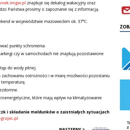
ynek.imgw.pl
znajduje się dekalog wakacyjny oraz
o Państwa prosimy o zapoznanie się z informacją.
eekend w województwie mazowieckim ok. 37°C.
ZOB
ować punkty schronienia.
arkingi czy w samochodach nie znajdują pozostawione
ęp do wody pitnej.
zachowaniu ostrożności i w miarę możliwości pozostaniu
 temperaturę.
bezdomne.
troenergetyczne, które mają wpływ na klimatyzowanie
zk i składanie meldunków o zaistniałych sytuacjach
grojec.pl
NASTĘPNY