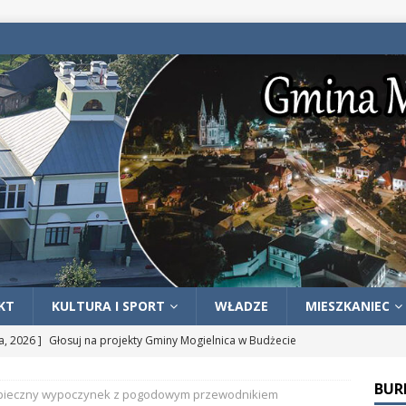
KT
KULTURA I SPORT
WŁADZE
MIESZKANIEC
ia, 2026 ]
Głosuj na projekty Gminy Mogielnica w Budżecie
skim Mazowsza
-
BUR
pieczny wypoczynek z pogodowym przewodnikiem
ia, 2026 ]
Fala upałów – zadbajmy o bezpieczeństwo swoje,